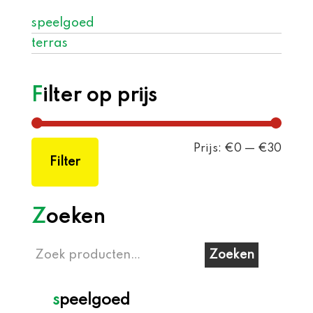
speelgoed
terras
Filter op prijs
Min.
Max.
Prijs:
€0
—
€30
Filter
prijs
prijs
Zoeken
Zoeken
Zoeken
naar:
speelgoed