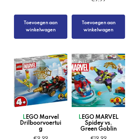
€
9,99
Toevoegen aan
Toevoegen aan
winkelwagen
winkelwagen
LEGO Marvel
LEGO MARVEL
Drilboorvoertui
Spidey vs.
g
Green Goblin
€
9,99
€
19,99