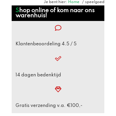
Je bent hier:
Home
/
speelgoed
Webshop
Shop online of kom naar ons
warenhuis!
Sidebar
Klantenbeoordeling 4.5 / 5
14 dagen bedenktijd
Gratis verzending v.a. €100,-