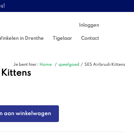
s!
Inloggen
inkelen in Drenthe
Tigelaar
Contact
Je bent hier:
Home
/
speelgoed
/
SES Airbrush Kittens
 Kittens
n aan winkelwagen