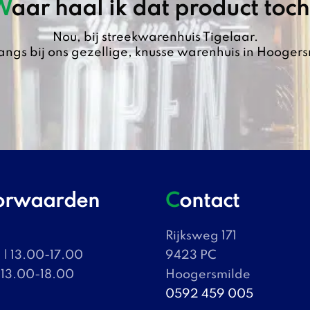
Waar haal ik dat product toc
Nou, bij streekwarenhuis Tigelaar.
angs bij ons gezellige, knusse warenhuis in Hoogers
oorwaarden
Contact
Rijksweg 171
| 13.00-17.00
9423 PC
 13.00-18.00
Hoogersmilde
0592 459 005