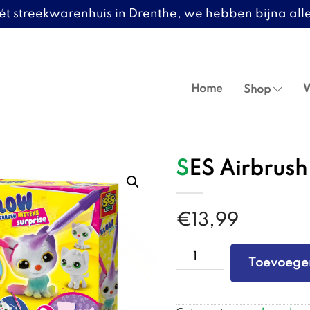
ét streekwarenhuis in Drenthe, we hebben bijna alle
Header
Rechts
Home
W
Shop
SES Airbrush
€
13,99
SES
Toevoege
Airbrush
Kittens