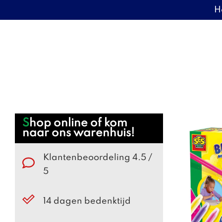
H
Door
Warenhuis Tigelaar
naar
de
hoofd
inhoud
Webshop
Shop online of kom
naar ons warenhuis!
Sidebar
Klantenbeoordeling 4.5 /
5
14 dagen bedenktijd