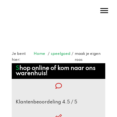
Door
Warenhuis Tigelaar
naar
Toggl
de
hoofd
inhoud
Header
Rechts
Je bent
Home
/
speelgoed
/
maak je eigen
hier:
roos
Webshop
Shop online of kom naar ons
warenhuis!
Sidebar
Klantenbeoordeling 4.5 / 5