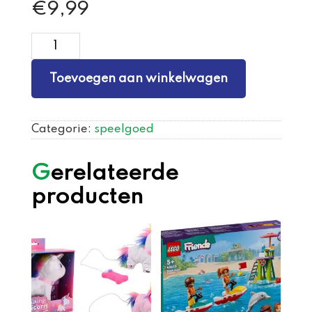
€
9,99
maak
je
Toevoegen aan winkelwagen
eigen
roos
aantal
Categorie:
speelgoed
Gerelateerde
producten