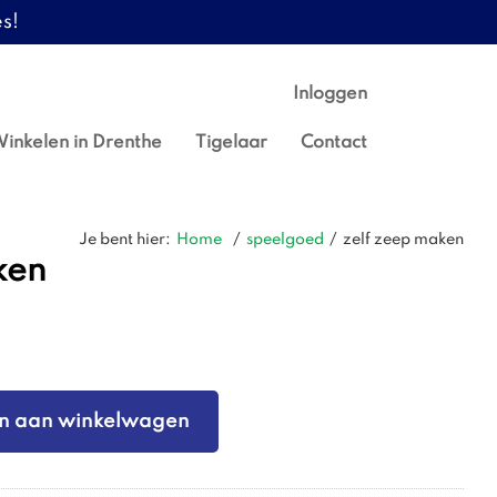
s!
Inloggen
inkelen in Drenthe
Tigelaar
Contact
Je bent hier:
Home
/
speelgoed
/
zelf zeep maken
ken
n aan winkelwagen