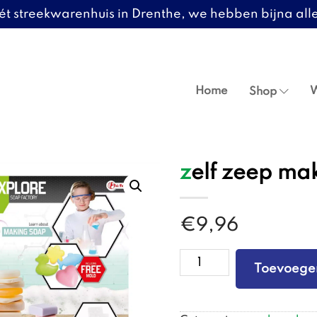
ét streekwarenhuis in Drenthe, we hebben bijna alle
Header
Rechts
Home
W
Shop
zelf zeep ma
€
9,96
zelf
Toevoege
zeep
maken