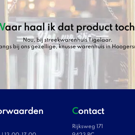
Waar haal ik dat product toc
Nou, bij streekwarenhuis Tigelaar.
angs bij ons gezellige, knusse warenhuis in Hoogers
oorwaarden
Contact
Rijksweg 171
| 13.00-17.00
9423 PC