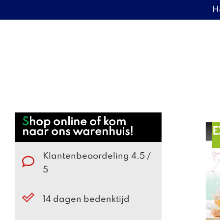
H
Door
Warenhuis Tigelaar
naar
de
hoofd
inhoud
Webshop
Shop online of kom
naar ons warenhuis!
Sidebar
Klantenbeoordeling 4.5 /
5
14 dagen bedenktijd