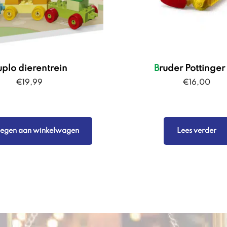
duplo dierentrein
Bruder Pottinger
€
19,99
€
16,00
egen aan winkelwagen
Lees verder