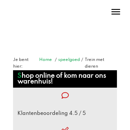
Door
Warenhuis Tigelaar
naar
Toggl
de
hoofd
inhoud
Header
Rechts
Je bent
Home
/
speelgoed
/
Trein met
hier:
dieren
Webshop
Shop online of kom naar ons
warenhuis!
Sidebar
Klantenbeoordeling 4.5 / 5