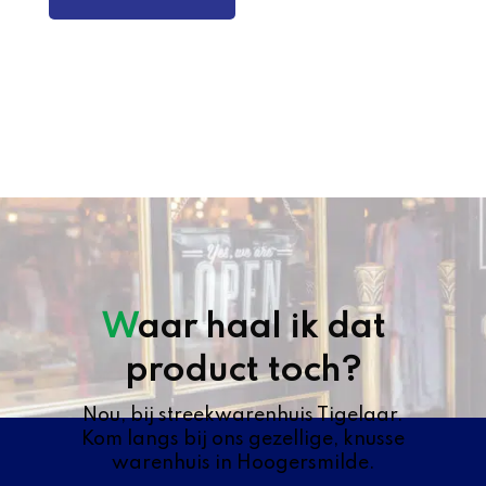
Waar haal ik dat
product toch?
Nou, bij streekwarenhuis Tigelaar.
Kom langs bij ons gezellige, knusse
warenhuis in Hoogersmilde.