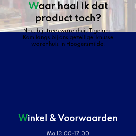
Waar haal ik dat
product toch?
Nou, bij streekwarenhuis Tigelaar.
Kom langs bij ons gezellige, knusse
warenhuis in Hoogersmilde.
Winkel & Voorwaarden
Ma
13.00-17.00