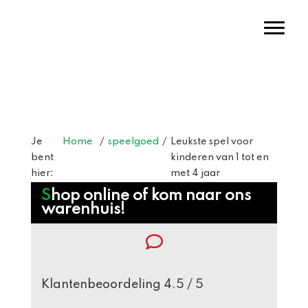
Door
Warenhuis Tigelaar
naar
Toggl
de
hoofd
inhoud
Header
Rechts
Je
Home
/
speelgoed
/
Leukste spel voor
bent
kinderen van 1 tot en
hier:
met 4 jaar
Webshop
Shop online of kom naar ons
warenhuis!
Sidebar
Klantenbeoordeling 4.5 / 5