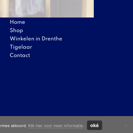
Snel naar:
Home
Shop
Winkelen in Drenthe
Tigelaar
Contact
oké
iermee akkoord.
Klik hier voor meer informatie
.