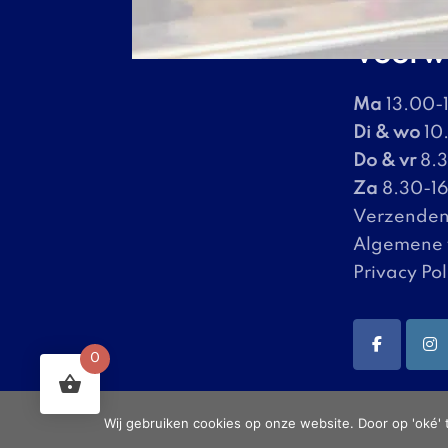
Winkel &
Voorw
Ma
13.00-
Di & wo
10.
Do & vr
8.3
Za
8.30-1
Verzenden
Algemene
Privacy Pol
0
Wij gebruiken cookies op onze website. Door op 'oké' 