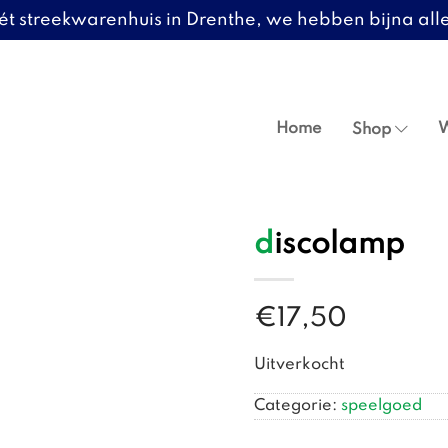
ét streekwarenhuis in Drenthe, we hebben bijna alle
Header
Rechts
Home
W
Shop
discolamp
€
17,50
Uitverkocht
Categorie:
speelgoed