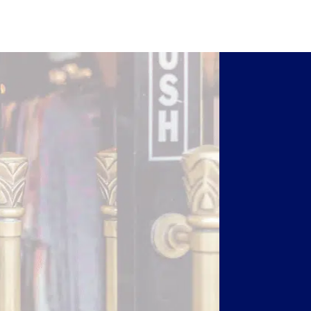
h?
milde.