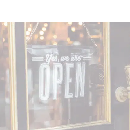
Waar haal ik dat product toc
Nou, bij streekwarenhuis Tigelaar.
angs bij ons gezellige, knusse warenhuis in Hoogers