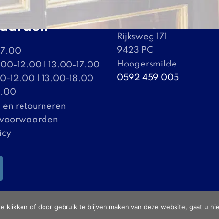
Contact
aarden
Rijksweg 171
9423 PC
17.00
Hoogersmilde
00-12.00 | 13.00-17.00
0592 459 005
0-12.00 | 13.00-18.00
6.00
 en retourneren
 voorwaarden
icy
©
2026
| Website ontwikkeling door
WEBSITEBEREIKT.NL
te klikken of door gebruik te blijven maken van deze website, gaat u h