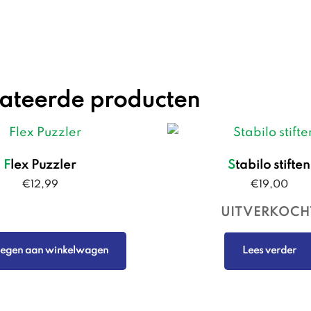
elateerde producten
Flex Puzzler
Stabilo stiften
€
12,99
€
19,00
egen aan winkelwagen
Lees verder