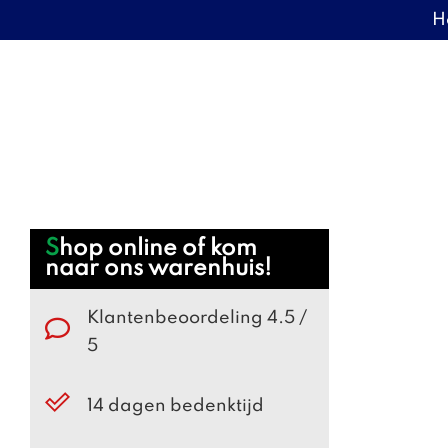
H
Door
Warenhuis Tigelaar
naar
de
hoofd
inhoud
Webshop
Shop online of kom
naar ons warenhuis!
Sidebar
Klantenbeoordeling 4.5 /
5
14 dagen bedenktijd