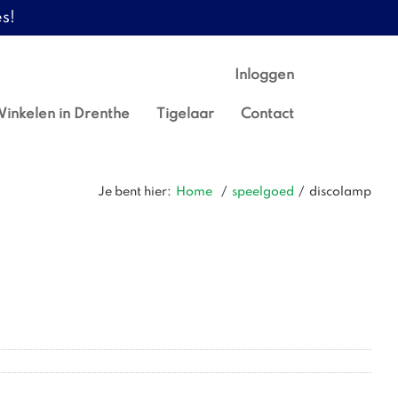
s!
Inloggen
inkelen in Drenthe
Tigelaar
Contact
Je bent hier:
Home
/
speelgoed
/
discolamp