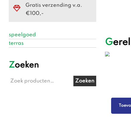
Gratis verzending v.a.
€100,-
speelgoed
Ger
terras
Zoeken
Zoeken
Zoeken
naar:
Toevo