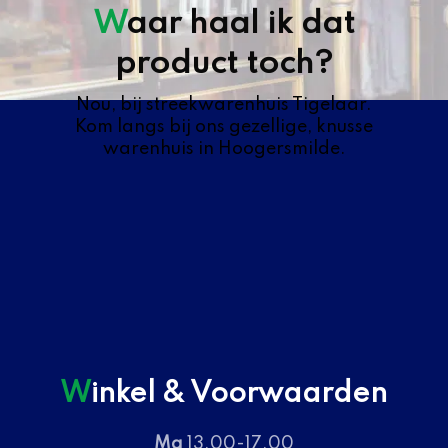
Waar haal ik dat
product toch?
Nou, bij streekwarenhuis Tigelaar.
Kom langs bij ons gezellige, knusse
warenhuis in Hoogersmilde.
Winkel & Voorwaarden
Ma
13.00-17.00