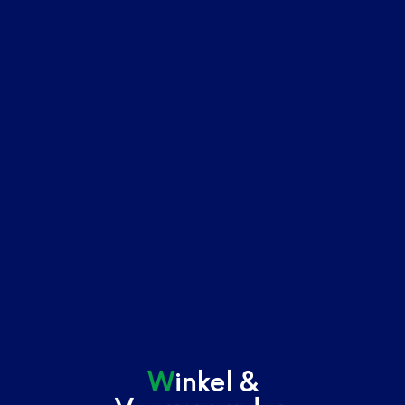
Nou, bij
streekwarenhuis
Tigelaar.
Kom langs bij
ons gezellige,
knusse
warenhuis in
Hoogersmilde.
Winkel &