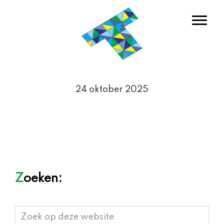
Door
Warenhuis Tigelaar
naar
Toggl
de
hoofd
inhoud
Header
Rechts
24 oktober 2025
Zoeken:
Zoek