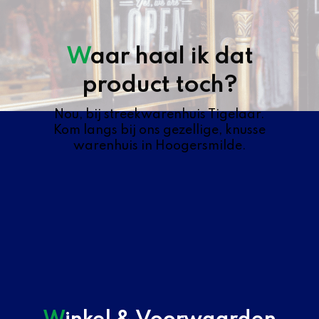
Waar haal ik dat
product toch?
Nou, bij streekwarenhuis Tigelaar.
Kom langs bij ons gezellige, knusse
warenhuis in Hoogersmilde.