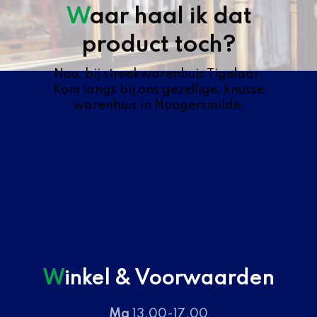
Waar haal ik dat
product toch?
Nou, bij streekwarenhuis Tigelaar.
Kom langs bij ons gezellige, knusse
warenhuis in Hoogersmilde.
Winkel & Voorwaarden
Ma
13.00-17.00