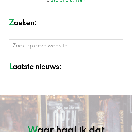
«
Stabilo stiften
Zoeken:
Zoek
op
deze
Laatste nieuws:
website
Waar haal ik dat